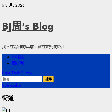
Skip
6 8 月, 2026
to
content
BJ周's Blog
我不在寫作的桌前，就在旅行的路上
Primary
聯絡我
Menu
關於我
Light/Dark Button
搜
尋
Subscribe
關
街道
鍵
字: