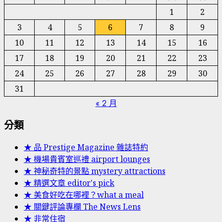
1
2
3
4
5
6
7
8
9
10
11
12
13
14
15
16
17
18
19
20
21
22
23
24
25
26
27
28
29
30
31
« 2 月
分類
★ 品 Prestige Magazine 雜誌特約
★ 機場貴賓室巡禮 airport lounges
★ 神秘奇特的景點 mystery attractions
★ 精選文章 editor's pick
★ 美食好吃在哪裡？what a meal
★ 關鍵評論專欄 The News Lens
★ 非常住宿