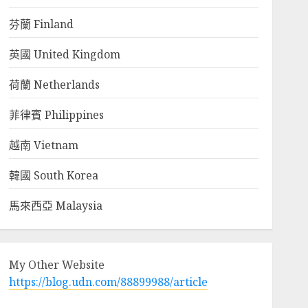
芬蘭 Finland
英國 United Kingdom
荷蘭 Netherlands
菲律賓 Philippines
越南 Vietnam
韓國 South Korea
馬來西亞 Malaysia
My Other Website
https://blog.udn.com/88899988/article