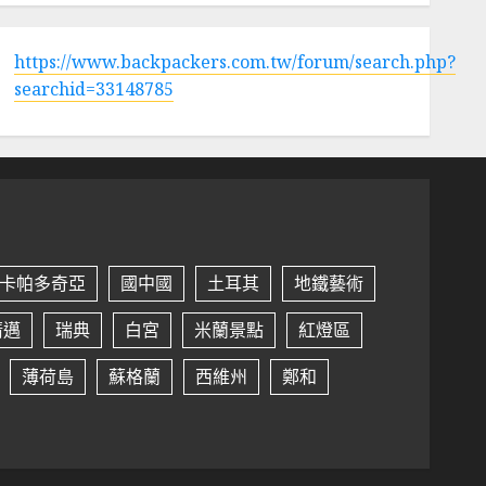
https://www.backpackers.com.tw/forum/search.php?
searchid=33148785
卡帕多奇亞
國中國
土耳其
地鐵藝術
清邁
瑞典
白宮
米蘭景點
紅燈區
薄荷島
蘇格蘭
西維州
鄭和