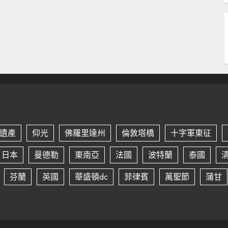
遺產
仰光
佛羅里達州
倫敦塔橋
十字軍東征
日本
曼德勒
東南亞
法國
波特蘭
泰國
芬蘭
英國
華盛頓dc
菲律賓
萬聖節
蒲甘