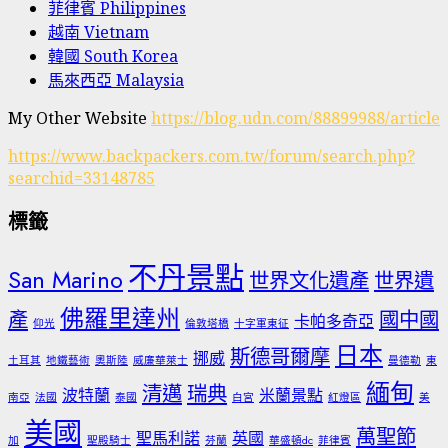
菲律賓 Philippines
越南 Vietnam
韓國 South Korea
馬來西亞 Malaysia
My Other Website
https://blog.udn.com/88899988/article
https://www.backpackers.com.tw/forum/search.php?
searchid=33148785
標籤
不丹景點
San Marino
世界文化遺產
世界遺
佛羅里達州
產
國中國
卡帕多奇亞
仰光
倫敦塔橋
十字軍東征
日本
斯德哥爾摩
挪威
土耳其
地鐵藝術
奧斯陸
威廉華萊士
曼德勒
東
緬甸
清邁
瑞典
波特蘭
米蘭景點
南亞
法國
泰國
白宮
紅燈區
美
美國
萬聖節
聖馬利諾
英國
加
聖殿騎士
芬蘭
華盛頓dc
菲律賓