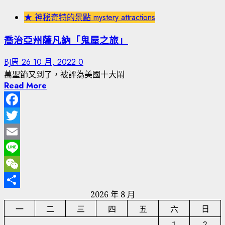
★ 神秘奇特的景點 mystery attractions
喬治亞州薩凡納「鬼屋之旅」
BJ周
26 10 月, 2022
0
萬聖節又到了，被評為美國十大鬧
Read More
Facebook
Twitter
Email
Line
WeChat
2026 年 8 月
分
一
二
三
四
五
六
日
享
1
2