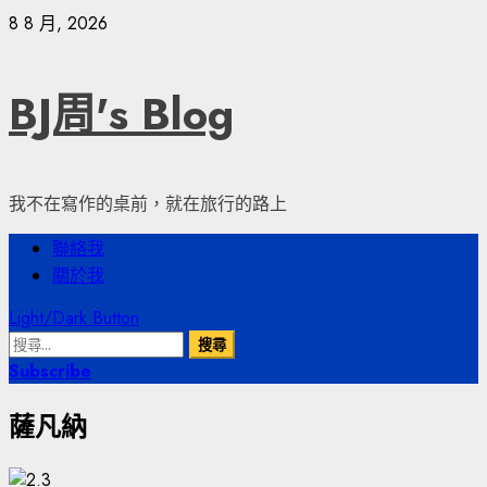
Skip
8 8 月, 2026
to
content
BJ周's Blog
我不在寫作的桌前，就在旅行的路上
Primary
聯絡我
Menu
關於我
Light/Dark Button
搜
尋
Subscribe
關
薩凡納
鍵
字: