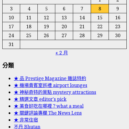
3
4
5
6
7
8
9
10
11
12
13
14
15
16
17
18
19
20
21
22
23
24
25
26
27
28
29
30
31
« 2 月
分類
★ 品 Prestige Magazine 雜誌特約
★ 機場貴賓室巡禮 airport lounges
★ 神秘奇特的景點 mystery attractions
★ 精選文章 editor's pick
★ 美食好吃在哪裡？what a meal
★ 關鍵評論專欄 The News Lens
★ 非常住宿
不丹 Bhutan