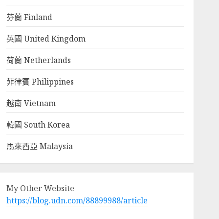
芬蘭 Finland
英國 United Kingdom
荷蘭 Netherlands
菲律賓 Philippines
越南 Vietnam
韓國 South Korea
馬來西亞 Malaysia
My Other Website
https://blog.udn.com/88899988/article