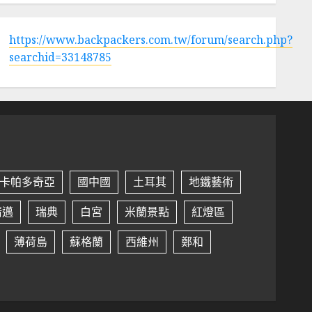
https://www.backpackers.com.tw/forum/search.php?
searchid=33148785
卡帕多奇亞
國中國
土耳其
地鐵藝術
清邁
瑞典
白宮
米蘭景點
紅燈區
薄荷島
蘇格蘭
西維州
鄭和