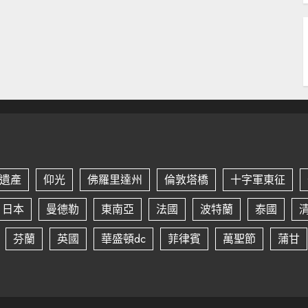
遺產
仰光
佛羅里達州
倫敦塔橋
十字軍東征
日本
曼德勒
東南亞
法國
波特蘭
泰國
芬蘭
英國
華盛頓dc
菲律賓
萬聖節
蒲甘