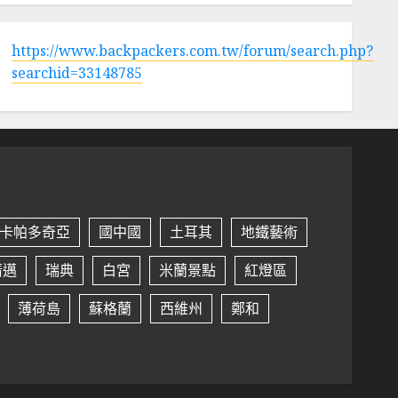
https://www.backpackers.com.tw/forum/search.php?
searchid=33148785
卡帕多奇亞
國中國
土耳其
地鐵藝術
清邁
瑞典
白宮
米蘭景點
紅燈區
薄荷島
蘇格蘭
西維州
鄭和