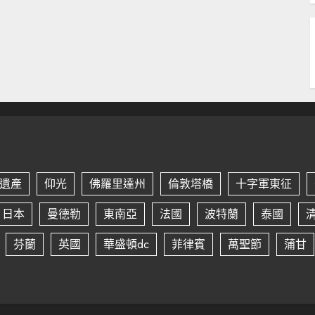
遺產
仰光
佛羅里達州
倫敦塔橋
十字軍東征
日本
曼德勒
東南亞
法國
波特蘭
泰國
芬蘭
英國
華盛頓dc
菲律賓
萬聖節
蒲甘