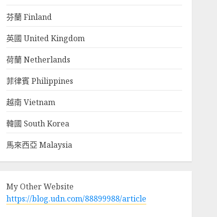
芬蘭 Finland
英國 United Kingdom
荷蘭 Netherlands
菲律賓 Philippines
越南 Vietnam
韓國 South Korea
馬來西亞 Malaysia
My Other Website
https://blog.udn.com/88899988/article