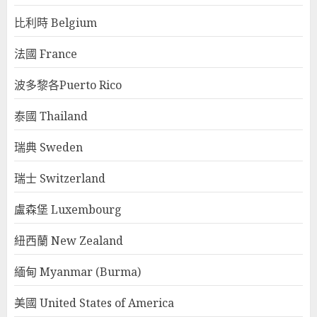
比利時 Belgium
法國 France
波多黎各Puerto Rico
泰國 Thailand
瑞典 Sweden
瑞士 Switzerland
盧森堡 Luxembourg
紐西蘭 New Zealand
緬甸 Myanmar (Burma)
美國 United States of America