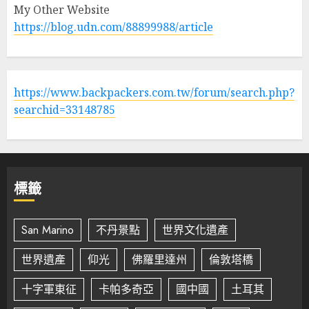
My Other Website
https://blog.udn.com/88899988/article
https://www.backpackers.com.tw/forum/search.php?
searchid=33148785
標籤
San Marino
不丹景點
世界文化遺產
世界遺產
仰光
佛羅里達州
倫敦塔橋
十字軍東征
卡帕多奇亞
國中國
土耳其