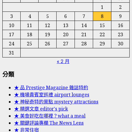
1
2
3
4
5
6
7
8
9
10
11
12
13
14
15
16
17
18
19
20
21
22
23
24
25
26
27
28
29
30
31
« 2 月
分類
★ 品 Prestige Magazine 雜誌特約
★ 機場貴賓室巡禮 airport lounges
★ 神秘奇特的景點 mystery attractions
★ 精選文章 editor's pick
★ 美食好吃在哪裡？what a meal
★ 關鍵評論專欄 The News Lens
★ 非常住宿