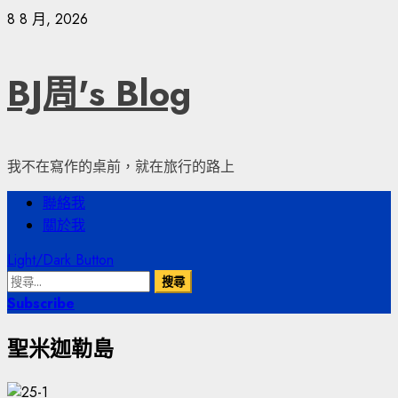
Skip
8 8 月, 2026
to
content
BJ周's Blog
我不在寫作的桌前，就在旅行的路上
Primary
聯絡我
Menu
關於我
Light/Dark Button
搜
尋
Subscribe
關
聖米迦勒島
鍵
字: