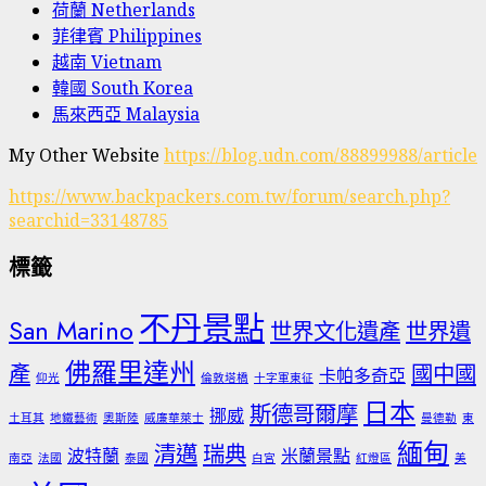
荷蘭 Netherlands
菲律賓 Philippines
越南 Vietnam
韓國 South Korea
馬來西亞 Malaysia
My Other Website
https://blog.udn.com/88899988/article
https://www.backpackers.com.tw/forum/search.php?
searchid=33148785
標籤
不丹景點
San Marino
世界文化遺產
世界遺
佛羅里達州
產
國中國
卡帕多奇亞
仰光
倫敦塔橋
十字軍東征
日本
斯德哥爾摩
挪威
土耳其
地鐵藝術
奧斯陸
威廉華萊士
曼德勒
東
緬甸
清邁
瑞典
波特蘭
米蘭景點
南亞
法國
泰國
白宮
紅燈區
美