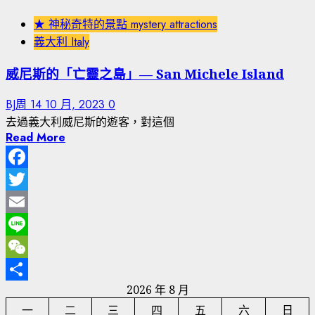
★ 神秘奇特的景點 mystery attractions
義大利 Italy
威尼斯的「亡靈之島」— San Michele Island
BJ周
14 10 月, 2023
0
去過義大利威尼斯的遊客，對這個
Read More
Facebook
Twitter
Email
Line
WeChat
2026 年 8 月
分
一
二
三
四
五
六
日
享