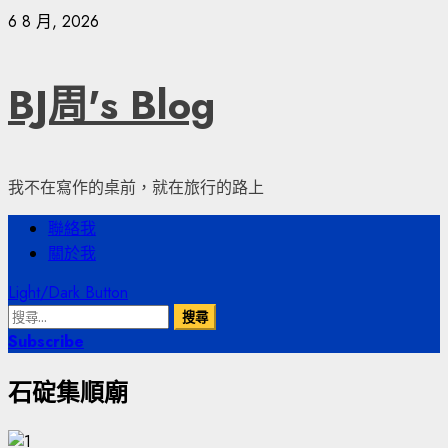
Skip
6 8 月, 2026
to
content
BJ周's Blog
我不在寫作的桌前，就在旅行的路上
Primary
聯絡我
Menu
關於我
Light/Dark Button
搜
尋
Subscribe
關
石碇集順廟
鍵
字: