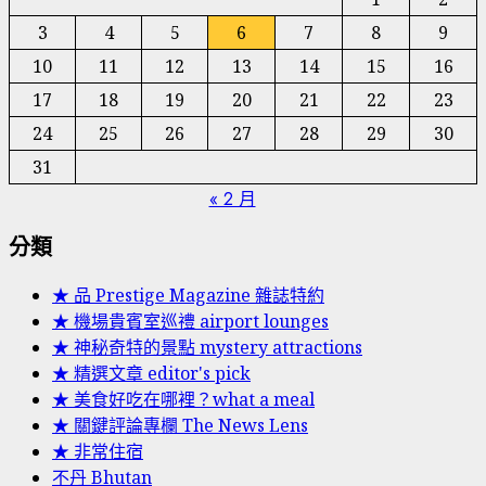
3
4
5
6
7
8
9
10
11
12
13
14
15
16
17
18
19
20
21
22
23
24
25
26
27
28
29
30
31
« 2 月
分類
★ 品 Prestige Magazine 雜誌特約
★ 機場貴賓室巡禮 airport lounges
★ 神秘奇特的景點 mystery attractions
★ 精選文章 editor's pick
★ 美食好吃在哪裡？what a meal
★ 關鍵評論專欄 The News Lens
★ 非常住宿
不丹 Bhutan