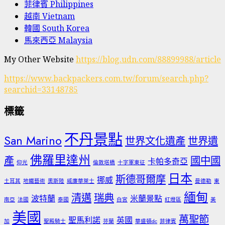
菲律賓 Philippines
越南 Vietnam
韓國 South Korea
馬來西亞 Malaysia
My Other Website
https://blog.udn.com/88899988/article
https://www.backpackers.com.tw/forum/search.php?
searchid=33148785
標籤
不丹景點
San Marino
世界文化遺產
世界遺
佛羅里達州
產
國中國
卡帕多奇亞
仰光
倫敦塔橋
十字軍東征
日本
斯德哥爾摩
挪威
土耳其
地鐵藝術
奧斯陸
威廉華萊士
曼德勒
東
緬甸
清邁
瑞典
波特蘭
米蘭景點
南亞
法國
泰國
白宮
紅燈區
美
美國
萬聖節
聖馬利諾
英國
加
聖殿騎士
芬蘭
華盛頓dc
菲律賓