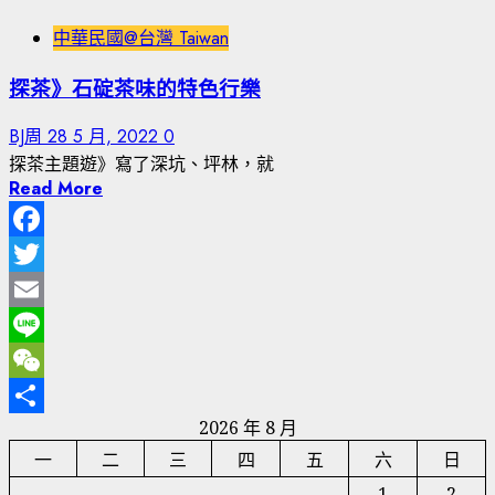
中華民國@台灣 Taiwan
探茶》石碇茶味的特色行樂
BJ周
28 5 月, 2022
0
探茶主題遊》寫了深坑、坪林，就
Read More
Facebook
Twitter
Email
Line
WeChat
2026 年 8 月
分
一
二
三
四
五
六
日
享
1
2