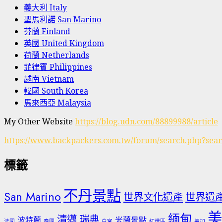
義大利 Italy
聖馬利諾 San Marino
芬蘭 Finland
英國 United Kingdom
荷蘭 Netherlands
菲律賓 Philippines
越南 Vietnam
韓國 South Korea
馬來西亞 Malaysia
My Other Website
https://blog.udn.com/88899988/article
https://www.backpackers.com.tw/forum/search.php?sea
標籤
不丹景點
San Marino
世界文化遺產
世界遺
美
緬甸
清邁
瑞典
波特蘭
米蘭景點
法國
泰國
白宮
紅燈區
美加