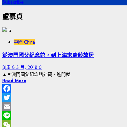
尋
Subscribe
關
盧慕貞
鍵
字:
中國 China
從澳門國父紀念館，到上海宋慶齡故居
BJ周
8 3 月, 2018
0
▲▼澳門國父紀念館外觀，進門就
Read More
Facebook
Twitter
Email
Line