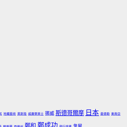
日本
斯德哥爾摩
挪威
其
地鐵藝術
奧斯陸
威廉華萊士
曼德勒
東南亞
鄭成功
鄭和
鬼屋
島
蘇格蘭
西維州
飛行證書