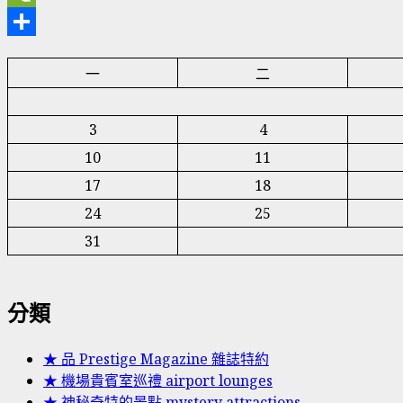
WeChat
分
一
二
享
3
4
10
11
17
18
24
25
31
分類
★ 品 Prestige Magazine 雜誌特約
★ 機場貴賓室巡禮 airport lounges
★ 神秘奇特的景點 mystery attractions