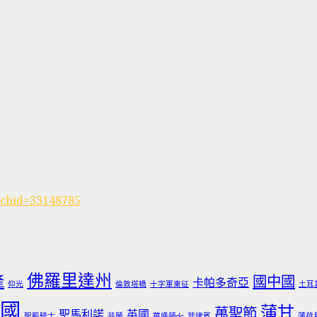
rchid=33148785
佛羅里達州
產
國中國
卡帕多奇亞
仰光
倫敦塔橋
十字軍東征
土耳
國
蒲甘
萬聖節
聖馬利諾
英國
聖殿騎士
芬蘭
華盛頓dc
菲律賓
薄荷