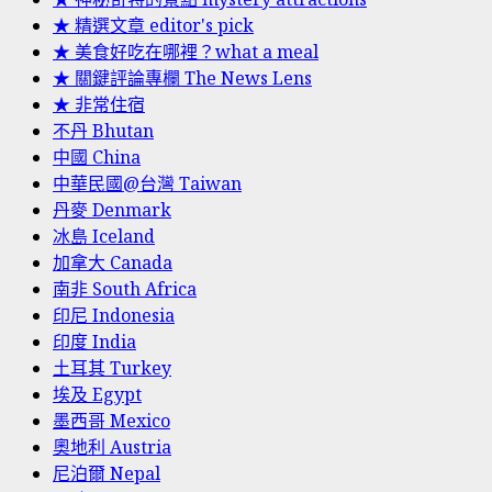
★ 精選文章 editor's pick
★ 美食好吃在哪裡？what a meal
★ 關鍵評論專欄 The News Lens
★ 非常住宿
不丹 Bhutan
中國 China
中華民國@台灣 Taiwan
丹麥 Denmark
冰島 Iceland
加拿大 Canada
南非 South Africa
印尼 Indonesia
印度 India
土耳其 Turkey
埃及 Egypt
墨西哥 Mexico
奧地利 Austria
尼泊爾 Nepal