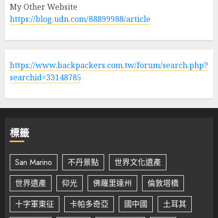
My Other Website
https://blog.udn.com/88899988/article
https://www.backpackers.com.tw/forum/search.php?
searchid=33148785
標籤
San Marino
不丹景點
世界文化遺產
世界遺產
仰光
佛羅里達州
倫敦塔橋
十字軍東征
卡帕多奇亞
國中國
土耳其