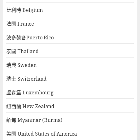
比利時 Belgium
法國 France
波多黎各Puerto Rico
泰國 Thailand
瑞典 Sweden
瑞士 Switzerland
盧森堡 Luxembourg
紐西蘭 New Zealand
緬甸 Myanmar (Burma)
美國 United States of America