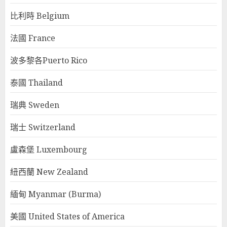
比利時 Belgium
法國 France
波多黎各Puerto Rico
泰國 Thailand
瑞典 Sweden
瑞士 Switzerland
盧森堡 Luxembourg
紐西蘭 New Zealand
緬甸 Myanmar (Burma)
美國 United States of America