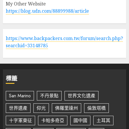
My Other Website
https://blog.udn.com/88899988/article
https://www.backpackers.com.tw/forum/search.php?
searchid=33148785
標籤
San Marino
不丹景點
世界文化遺產
世界遺產
仰光
佛羅里達州
倫敦塔橋
十字軍東征
卡帕多奇亞
國中國
土耳其