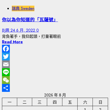
瑞典 Sweden
你以為你知道的「瓦薩號」
BJ周
24 6 月, 2022
0
背負著手，我仰起頭，打量著眼前
Read More
Facebook
Twitter
Email
Line
WeChat
2026 年 8 月
分
一
二
三
四
五
六
日
享
1
2