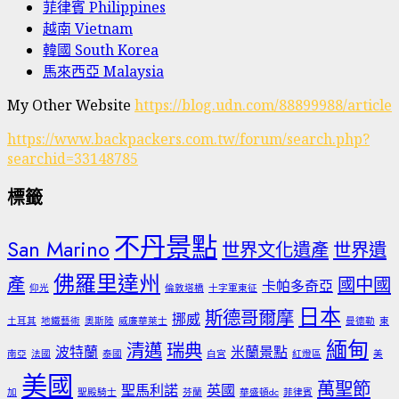
菲律賓 Philippines
越南 Vietnam
韓國 South Korea
馬來西亞 Malaysia
My Other Website
https://blog.udn.com/88899988/article
https://www.backpackers.com.tw/forum/search.php?
searchid=33148785
標籤
不丹景點
San Marino
世界文化遺產
世界遺
佛羅里達州
產
國中國
卡帕多奇亞
仰光
倫敦塔橋
十字軍東征
日本
斯德哥爾摩
挪威
土耳其
地鐵藝術
奧斯陸
威廉華萊士
曼德勒
東
緬甸
清邁
瑞典
波特蘭
米蘭景點
南亞
法國
泰國
白宮
紅燈區
美
美國
萬聖節
聖馬利諾
英國
加
聖殿騎士
芬蘭
華盛頓dc
菲律賓