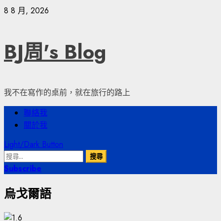
Skip
8 8 月, 2026
to
content
BJ周's Blog
我不在寫作的桌前，就在旅行的路上
Primary
聯絡我
Menu
關於我
Light/Dark Button
搜
尋
Subscribe
關
烏戈爾語
鍵
字: