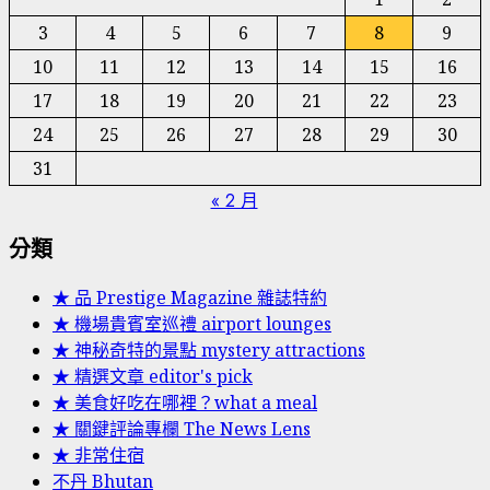
3
4
5
6
7
8
9
10
11
12
13
14
15
16
17
18
19
20
21
22
23
24
25
26
27
28
29
30
31
« 2 月
分類
★ 品 Prestige Magazine 雜誌特約
★ 機場貴賓室巡禮 airport lounges
★ 神秘奇特的景點 mystery attractions
★ 精選文章 editor's pick
★ 美食好吃在哪裡？what a meal
★ 關鍵評論專欄 The News Lens
★ 非常住宿
不丹 Bhutan