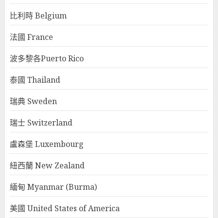
比利時 Belgium
法國 France
波多黎各Puerto Rico
泰國 Thailand
瑞典 Sweden
瑞士 Switzerland
盧森堡 Luxembourg
紐西蘭 New Zealand
緬甸 Myanmar (Burma)
美國 United States of America