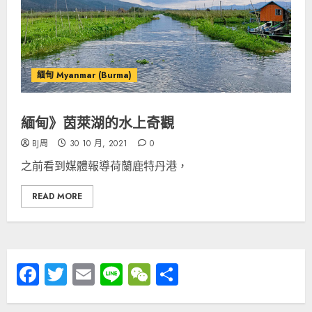
緬甸 Myanmar (Burma)
緬甸》茵萊湖的水上奇觀
BJ周
30 10 月, 2021
0
之前看到媒體報導荷蘭鹿特丹港，
READ MORE
Facebook
Twitter
Email
Line
WeChat
分
享