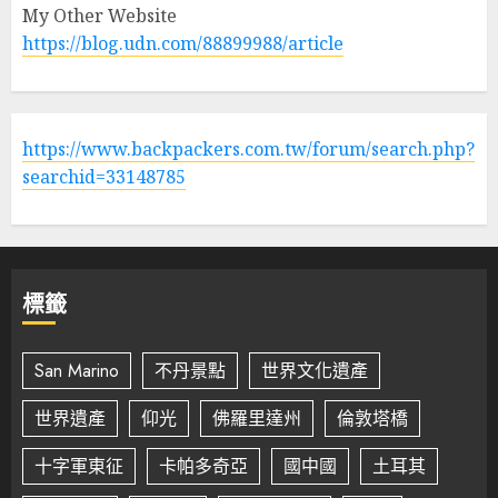
My Other Website
https://blog.udn.com/88899988/article
https://www.backpackers.com.tw/forum/search.php?
searchid=33148785
標籤
San Marino
不丹景點
世界文化遺產
世界遺產
仰光
佛羅里達州
倫敦塔橋
十字軍東征
卡帕多奇亞
國中國
土耳其