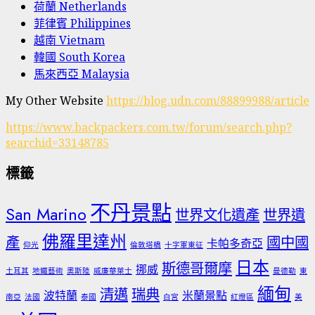
荷蘭 Netherlands
菲律賓 Philippines
越南 Vietnam
韓國 South Korea
馬來西亞 Malaysia
My Other Website
https://blog.udn.com/88899988/article
https://www.backpackers.com.tw/forum/search.php?
searchid=33148785
標籤
不丹景點
San Marino
世界文化遺產
世界遺
佛羅里達州
產
國中國
卡帕多奇亞
仰光
倫敦塔橋
十字軍東征
日本
斯德哥爾摩
挪威
土耳其
地鐵藝術
奧斯陸
威廉華萊士
曼德勒
東
緬甸
清邁
瑞典
波特蘭
米蘭景點
南亞
法國
泰國
白宮
紅燈區
美