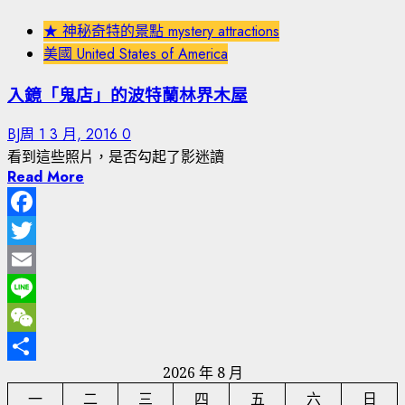
★ 神秘奇特的景點 mystery attractions
美國 United States of America
入鏡「鬼店」的波特蘭林界木屋
BJ周
1 3 月, 2016
0
看到這些照片，是否勾起了影迷讀
Read More
Facebook
Twitter
Email
Line
WeChat
2026 年 8 月
分
一
二
三
四
五
六
日
享