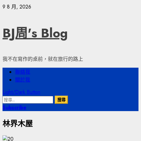
Skip
9 8 月, 2026
to
content
BJ周's Blog
我不在寫作的桌前，就在旅行的路上
Primary
聯絡我
Menu
關於我
Light/Dark Button
搜
尋
Subscribe
關
林界木屋
鍵
字: