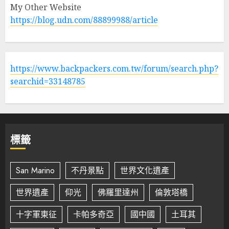
My Other Website
https://blog.udn.com/88899988/article
https://www.backpackers.com.tw/forum/search.php?
searchid=33148785
標籤
San Marino
不丹景點
世界文化遺產
世界遺產
仰光
佛羅里達州
倫敦塔橋
十字軍東征
卡帕多奇亞
國中國
土耳其