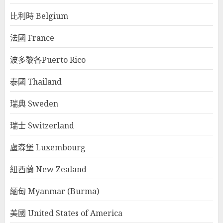
比利時 Belgium
法國 France
波多黎各Puerto Rico
泰國 Thailand
瑞典 Sweden
瑞士 Switzerland
盧森堡 Luxembourg
紐西蘭 New Zealand
緬甸 Myanmar (Burma)
美國 United States of America