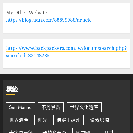
My Other Website
https://blog.udn.com/88899988/article
https://www.backpackers.com.tw/forum/search.php?
searchid=33148785
標籤
San Marino
不丹景點
世界文化遺產
世界遺產
仰光
佛羅里達州
倫敦塔橋
十字軍東征
卡帕多奇亞
國中國
土耳其