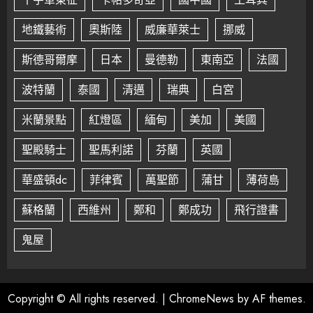
地鐵藝術
奧斯陸
威廉華萊士
挪威
斯德哥爾摩
日本
曼德勒
東南亞
法國
波特蘭
泰國
清邁
瑞典
白宮
米蘭景點
紅燈區
緬甸
美加
美國
聖殿騎士
聖馬利諾
芬蘭
英國
華盛頓dc
菲律賓
萬聖節
蒲甘
薄荷島
蘇格蘭
西維州
鄭和
鄭成功
飛行證書
鬼屋
Copyright © All rights reserved.
|
ChromeNews
by AF themes.