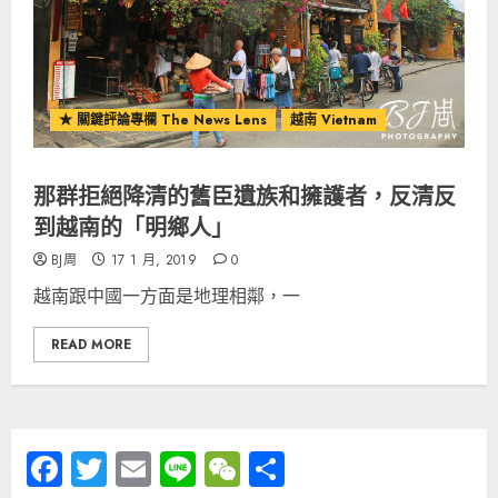
★ 關鍵評論專欄 The News Lens
越南 Vietnam
那群拒絕降清的舊臣遺族和擁護者，反清反
到越南的「明鄉人」
BJ周
17 1 月, 2019
0
越南跟中國一方面是地理相鄰，一
READ MORE
Facebook
Twitter
Email
Line
WeChat
分