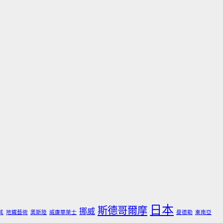
日本
斯德哥爾摩
挪威
其
地鐵藝術
奧斯陸
威廉華萊士
曼德勒
東南亞