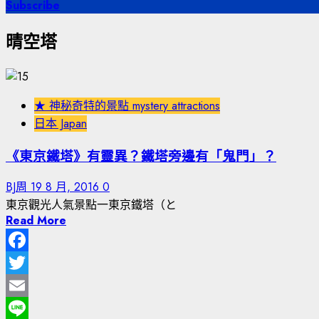
尋
Subscribe
關
晴空塔
鍵
字:
★ 神秘奇特的景點 mystery attractions
日本 Japan
《東京鐵塔》有靈異？鐵塔旁邊有「鬼門」？
BJ周
19 8 月, 2016
0
東京觀光人氣景點一東京鐵塔（と
Read More
Facebook
Twitter
Email