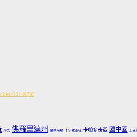
rchid=33148785
佛羅里達州
產
國中國
卡帕多奇亞
仰光
倫敦塔橋
十字軍東征
土耳