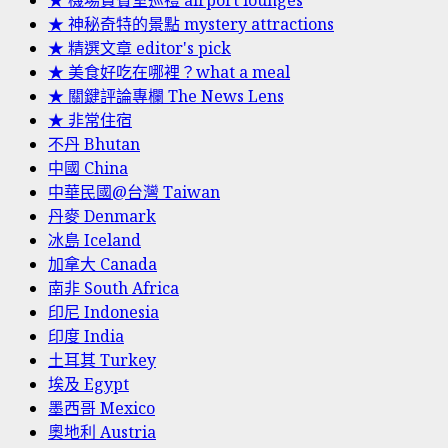
★ 機場貴賓室巡禮 airport lounges
★ 神秘奇特的景點 mystery attractions
★ 精選文章 editor's pick
★ 美食好吃在哪裡？what a meal
★ 關鍵評論專欄 The News Lens
★ 非常住宿
不丹 Bhutan
中國 China
中華民國@台灣 Taiwan
丹麥 Denmark
冰島 Iceland
加拿大 Canada
南非 South Africa
印尼 Indonesia
印度 India
土耳其 Turkey
埃及 Egypt
墨西哥 Mexico
奧地利 Austria