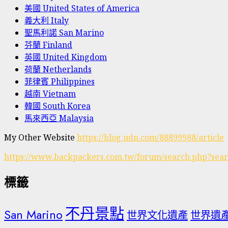
美國 United States of America
義大利 Italy
聖馬利諾 San Marino
芬蘭 Finland
英國 United Kingdom
荷蘭 Netherlands
菲律賓 Philippines
越南 Vietnam
韓國 South Korea
馬來西亞 Malaysia
My Other Website
https://blog.udn.com/88899988/article
https://www.backpackers.com.tw/forum/search.php?sea
標籤
不丹景點
San Marino
世界文化遺產
世界遺