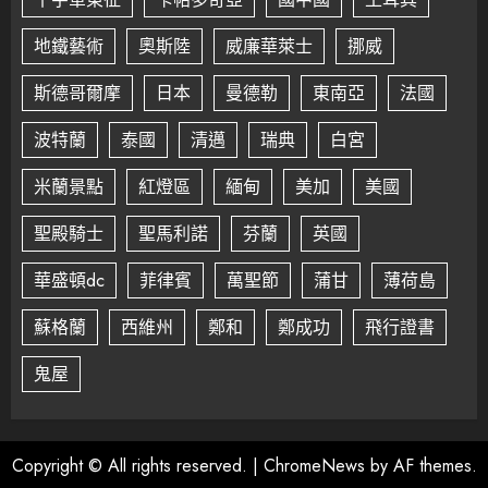
地鐵藝術
奧斯陸
威廉華萊士
挪威
斯德哥爾摩
日本
曼德勒
東南亞
法國
波特蘭
泰國
清邁
瑞典
白宮
米蘭景點
紅燈區
緬甸
美加
美國
聖殿騎士
聖馬利諾
芬蘭
英國
華盛頓dc
菲律賓
萬聖節
蒲甘
薄荷島
蘇格蘭
西維州
鄭和
鄭成功
飛行證書
鬼屋
Copyright © All rights reserved.
|
ChromeNews
by AF themes.