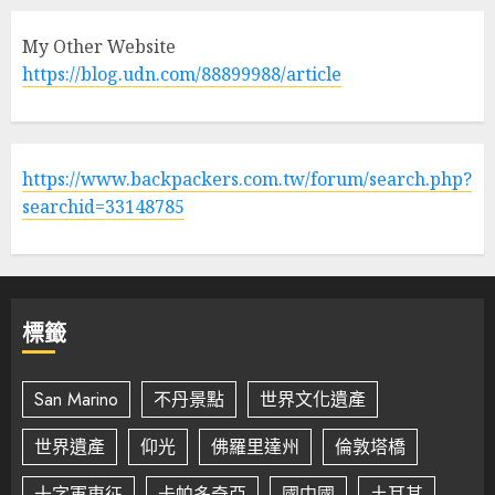
My Other Website
https://blog.udn.com/88899988/article
https://www.backpackers.com.tw/forum/search.php?
searchid=33148785
標籤
San Marino
不丹景點
世界文化遺產
世界遺產
仰光
佛羅里達州
倫敦塔橋
十字軍東征
卡帕多奇亞
國中國
土耳其