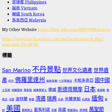
菲律賓 Philippines
越南 Vietnam
韓國 South Korea
馬來西亞 Malaysia
My Other Website
https://blog.udn.com/88899988/article
https://www.backpackers.com.tw/forum/search.php?
searchid=33148785
標籤
不丹景點
San Marino
世界文化遺產
世界遺
佛羅里達州
產
國中國
卡帕多奇亞
仰光
倫敦塔橋
十字軍東征
日本
斯德哥爾摩
挪威
土耳其
地鐵藝術
奧斯陸
威廉華萊士
曼德勒
東
緬甸
清邁
瑞典
波特蘭
米蘭景點
南亞
法國
泰國
白宮
紅燈區
美
美國
萬聖節
聖馬利諾
英國
加
聖殿騎士
芬蘭
華盛頓dc
菲律賓