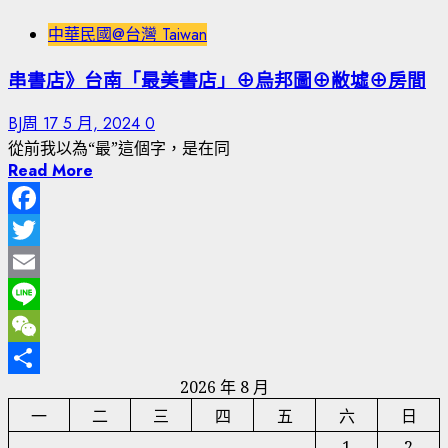
中華民國@台灣 Taiwan
串書店》台南「最美書店」⊕烏邦圖⊕敝墟⊕房間
BJ周
17 5 月, 2024
0
從前我以為“最”這個字，是在同
Read More
Facebook
Twitter
Email
Line
WeChat
2026 年 8 月
分
一
二
三
四
五
六
日
享
1
2