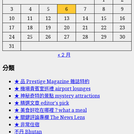
3
4
5
6
7
8
9
10
11
12
13
14
15
16
17
18
19
20
21
22
23
24
25
26
27
28
29
30
31
« 2 月
分類
★ 品 Prestige Magazine 雜誌特約
★ 機場貴賓室巡禮 airport lounges
★ 神秘奇特的景點 mystery attractions
★ 精選文章 editor's pick
★ 美食好吃在哪裡？what a meal
★ 關鍵評論專欄 The News Lens
★ 非常住宿
不丹 Bhutan