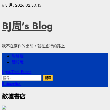
Skip
6 8 月, 2026
02:30:16
to
content
BJ周's Blog
我不在寫作的桌前，就在旅行的路上
Primary
聯絡我
Menu
關於我
Light/Dark Button
搜
尋
Subscribe
關
敝墟書店
鍵
字: