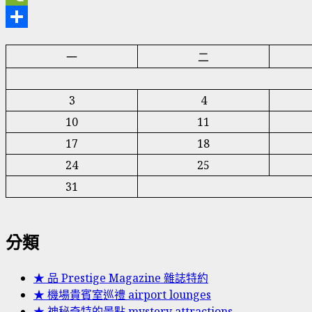
WeChat
分
一
二
享
3
4
10
11
17
18
24
25
31
分類
★ 品 Prestige Magazine 雜誌特約
★ 機場貴賓室巡禮 airport lounges
★ 神秘奇特的景點 mystery attractions