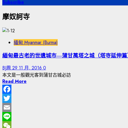
尋
Subscribe
關
摩奴訶寺
鍵
字:
緬甸 Myanmar (Burma)
緬甸最古老的世遺城市—蒲甘萬塔之城（塔寺延伸
BJ周
29 11 月, 2016
0
本文是一般觀光客到蒲甘古城必訪
Read More
Facebook
Twitter
Email
Line