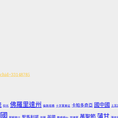
rchid=33148785
佛羅里達州
產
國中國
卡帕多奇亞
仰光
倫敦塔橋
十字軍東征
土耳
國
蒲甘
萬聖節
聖馬利諾
英國
聖殿騎士
芬蘭
華盛頓dc
菲律賓
薄荷