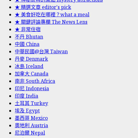
★ 精選文章 editor's pick
★ 美食好吃在哪裡？what a meal
★ 關鍵評論專欄 The News Lens
★ 非常住宿
不丹 Bhutan
中國 China
中華民國@台灣 Taiwan
丹麥 Denmark
冰島 Iceland
加拿大 Canada
南非 South Africa
印尼 Indonesia
印度 India
土耳其 Turkey
埃及 Egypt
墨西哥 Mexico
奧地利 Austria
尼泊爾 Nepal