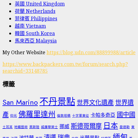
英國 United Kingdom
荷蘭 Netherlands
菲律賓 Philippines
越南 Vietnam
韓國 South Korea
馬來西亞 Malaysia
My Other Website
https://blog.udn.com/88899988/article
https://www.backpackers.com.tw/forum/search.php?
searchid=33148785
標籤
不丹景點
San Marino
世界文化遺產
世界遺
佛羅里達州
產
國中國
卡帕多奇亞
仰光
倫敦塔橋
十字軍東征
日本
斯德哥爾摩
挪威
土耳其
地鐵藝術
奧斯陸
威廉華萊士
曼德勒
東
緬甸
清邁
瑞典
波特蘭
米蘭景點