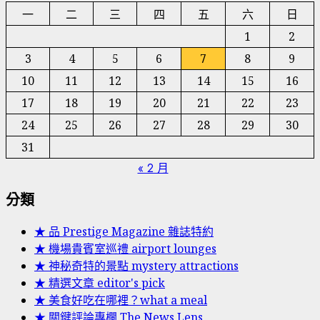
一
二
三
四
五
六
日
享
1
2
3
4
5
6
7
8
9
10
11
12
13
14
15
16
17
18
19
20
21
22
23
24
25
26
27
28
29
30
31
« 2 月
分類
★ 品 Prestige Magazine 雜誌特約
★ 機場貴賓室巡禮 airport lounges
★ 神秘奇特的景點 mystery attractions
★ 精選文章 editor's pick
★ 美食好吃在哪裡？what a meal
★ 關鍵評論專欄 The News Lens