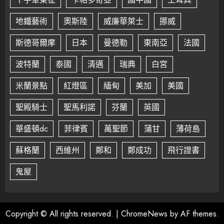
地鐵藝術
奧斯陸
威廉華萊士
挪威
斯德哥爾摩
日本
曼德勒
東南亞
法國
波特蘭
泰國
清邁
瑞典
白宮
米蘭景點
紅燈區
緬甸
美加
美國
聖殿騎士
聖馬利諾
芬蘭
英國
華盛頓dc
菲律賓
萬聖節
蒲甘
薄荷島
蘇格蘭
西維州
鄭和
鄭成功
飛行證書
鬼屋
Copyright © All rights reserved.
|
ChromeNews
by AF themes.