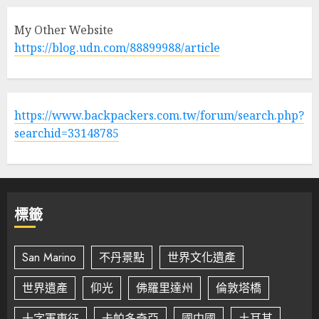
My Other Website
https://blog.udn.com/88899988/article
https://www.backpackers.com.tw/forum/search.php?
searchid=33148785
標籤
San Marino
不丹景點
世界文化遺產
世界遺產
仰光
佛羅里達州
倫敦塔橋
十字軍東征
卡帕多奇亞
國中國
土耳其