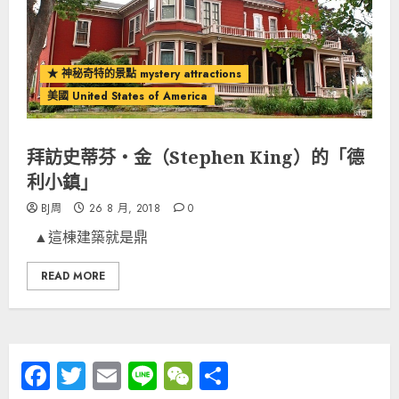
★ 神秘奇特的景點 mystery attractions
美國 United States of America
拜訪史蒂芬‧金（Stephen King）的「德
利小鎮」
BJ周
26 8 月, 2018
0
▲這棟建築就是鼎
READ MORE
Facebook
Twitter
Email
Line
WeChat
分