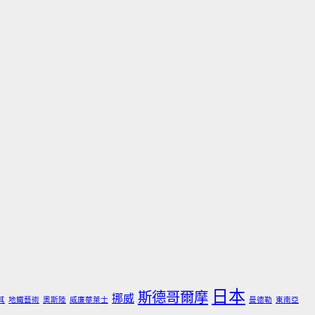
日本
斯德哥爾摩
挪威
其
地鐵藝術
奧斯陸
威廉華萊士
曼德勒
東南亞