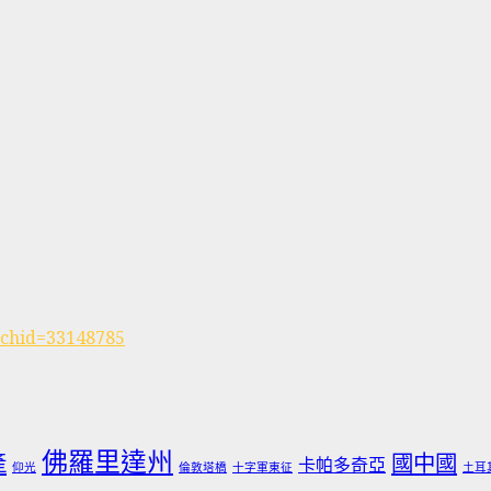
rchid=33148785
佛羅里達州
產
國中國
卡帕多奇亞
仰光
倫敦塔橋
十字軍東征
土耳