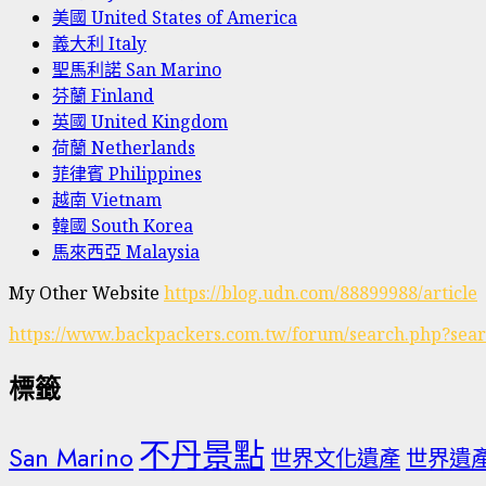
美國 United States of America
義大利 Italy
聖馬利諾 San Marino
芬蘭 Finland
英國 United Kingdom
荷蘭 Netherlands
菲律賓 Philippines
越南 Vietnam
韓國 South Korea
馬來西亞 Malaysia
My Other Website
https://blog.udn.com/88899988/article
https://www.backpackers.com.tw/forum/search.php?sea
標籤
不丹景點
San Marino
世界文化遺產
世界遺