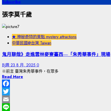
尋
Subscribe
關
張李莫千歲
鍵
字:
★ 神秘奇特的景點 mystery attractions
中華民國@台灣 Taiwan
鬼月聊哉》走進雲林麥寮臺西—「朱秀華事件」現場
BJ周
23 8 月, 2025
0
※前言 臺灣朱秀華事件，在眾多
Read More
Facebook
Twitter
Email