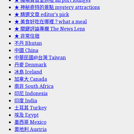
★ 機場貴賓室巡禮 airport lounges
★ 神秘奇特的景點 mystery attractions
★ 精選文章 editor's pick
★ 美食好吃在哪裡？what a meal
★ 關鍵評論專欄 The News Lens
★ 非常住宿
不丹 Bhutan
中國 China
中華民國@台灣 Taiwan
丹麥 Denmark
冰島 Iceland
加拿大 Canada
南非 South Africa
印尼 Indonesia
印度 India
土耳其 Turkey
埃及 Egypt
墨西哥 Mexico
奧地利 Austria