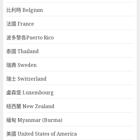
比利時 Belgium
法國 France
波多黎各Puerto Rico
泰國 Thailand
瑞典 Sweden
瑞士 Switzerland
盧森堡 Luxembourg
紐西蘭 New Zealand
緬甸 Myanmar (Burma)
美國 United States of America