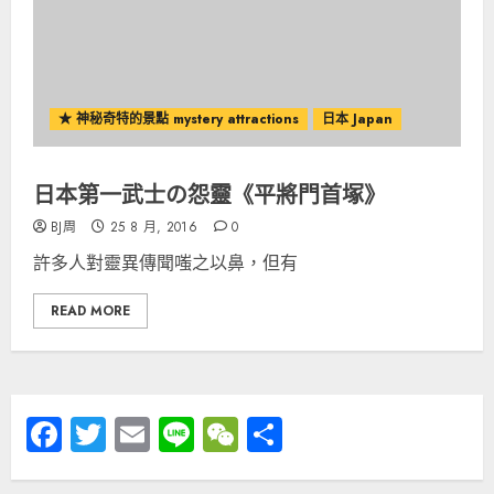
★ 神秘奇特的景點 mystery attractions
日本 Japan
日本第一武士の怨靈《平將門首塚》
BJ周
25 8 月, 2016
0
許多人對靈異傳聞嗤之以鼻，但有
READ MORE
Facebook
Twitter
Email
Line
WeChat
分
享