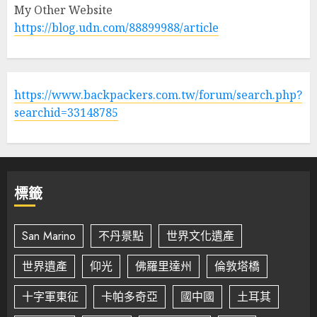
My Other Website
https://blog.udn.com/88899988/article
https://www.backpackers.com.tw/forum/search.php?
searchid=33148785
標籤
San Marino
不丹景點
世界文化遺產
世界遺產
仰光
佛羅里達州
倫敦塔橋
十字軍東征
卡帕多奇亞
國中國
土耳其