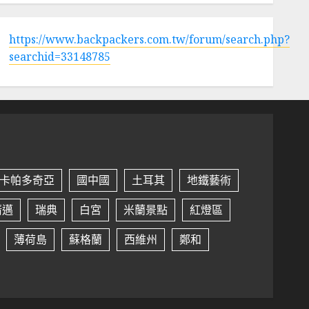
https://www.backpackers.com.tw/forum/search.php?
searchid=33148785
卡帕多奇亞
國中國
土耳其
地鐵藝術
清邁
瑞典
白宮
米蘭景點
紅燈區
薄荷島
蘇格蘭
西維州
鄭和