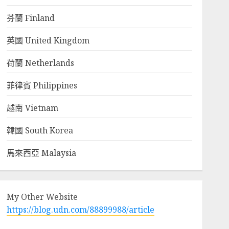
芬蘭 Finland
英國 United Kingdom
荷蘭 Netherlands
菲律賓 Philippines
越南 Vietnam
韓國 South Korea
馬來西亞 Malaysia
My Other Website
https://blog.udn.com/88899988/article