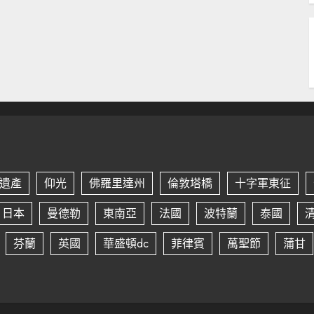
遺產
仰光
佛羅里達州
倫敦塔橋
十字軍東征
日本
曼德勒
東南亞
法國
波特蘭
泰國
芬蘭
英國
華盛頓dc
菲律賓
萬聖節
蒲甘