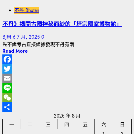
不丹 Bhutan
不丹》揭開古國神秘面紗的「塔宗國家博物館」
BJ周
6 7 月, 2025
0
先不說考古直接證據發現不丹有兩
Read More
Facebook
Twitter
Email
Line
WeChat
2026 年 8 月
分
一
二
三
四
五
六
日
享
1
2