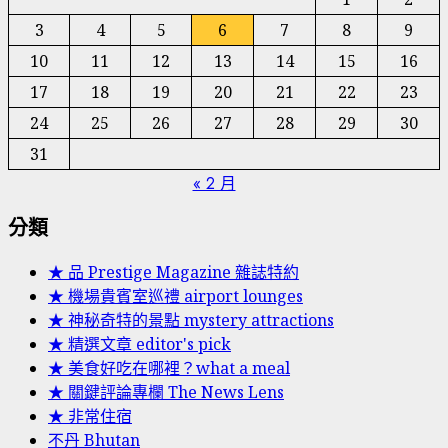
3
4
5
6
7
8
9
10
11
12
13
14
15
16
17
18
19
20
21
22
23
24
25
26
27
28
29
30
31
« 2 月
分類
★ 品 Prestige Magazine 雜誌特約
★ 機場貴賓室巡禮 airport lounges
★ 神秘奇特的景點 mystery attractions
★ 精選文章 editor's pick
★ 美食好吃在哪裡？what a meal
★ 關鍵評論專欄 The News Lens
★ 非常住宿
不丹 Bhutan