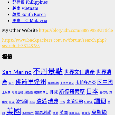
菲律賓 Philippines
越南 Vietnam
韓國 South Korea
馬來西亞 Malaysia
My Other Website
https://blog.udn.com/88899988/article
https://www.backpackers.com.tw/forum/search.php?
searchid=33148785
標籤
不丹景點
San Marino
世界文化遺產
世界遺
佛羅里達州
產
國中國
卡帕多奇亞
仰光
倫敦塔橋
十字軍東征
日本
斯德哥爾摩
挪威
土耳其
地鐵藝術
奧斯陸
威廉華萊士
曼德勒
東
緬甸
清邁
瑞典
波特蘭
米蘭景點
南亞
法國
泰國
白宮
紅燈區
美
美國
萬聖節
聖馬利諾
英國
加
聖殿騎士
芬蘭
華盛頓dc
菲律賓