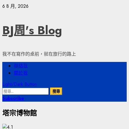
Skip
6 8 月, 2026
to
content
BJ周's Blog
我不在寫作的桌前，就在旅行的路上
Primary
聯絡我
Menu
關於我
Light/Dark Button
搜
尋
Subscribe
關
塔宗博物館
鍵
字: