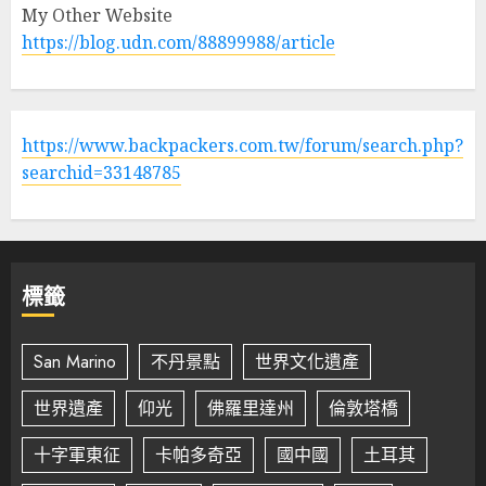
My Other Website
https://blog.udn.com/88899988/article
https://www.backpackers.com.tw/forum/search.php?
searchid=33148785
標籤
San Marino
不丹景點
世界文化遺產
世界遺產
仰光
佛羅里達州
倫敦塔橋
十字軍東征
卡帕多奇亞
國中國
土耳其