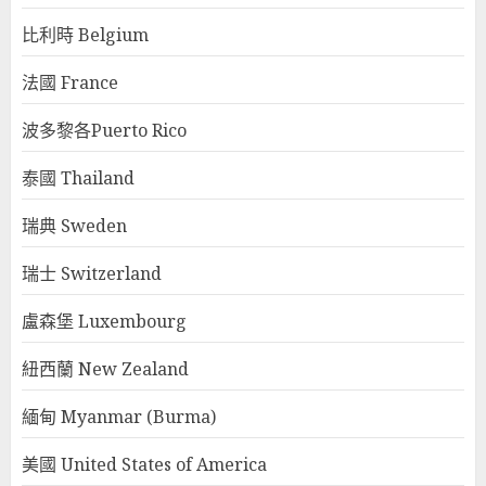
比利時 Belgium
法國 France
波多黎各Puerto Rico
泰國 Thailand
瑞典 Sweden
瑞士 Switzerland
盧森堡 Luxembourg
紐西蘭 New Zealand
緬甸 Myanmar (Burma)
美國 United States of America