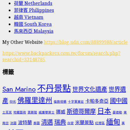
荷蘭 Netherlands
菲律賓 Philippines
越南 Vietnam
韓國 South Korea
馬來西亞 Malaysia
My Other Website
https://blog.udn.com/88899988/article
https://www.backpackers.com.tw/forum/search.php?
searchid=33148785
標籤
不丹景點
San Marino
世界文化遺產
世界遺
佛羅里達州
產
國中國
卡帕多奇亞
仰光
倫敦塔橋
十字軍東征
日本
斯德哥爾摩
挪威
土耳其
地鐵藝術
奧斯陸
威廉華萊士
曼德勒
東
緬甸
清邁
瑞典
波特蘭
米蘭景點
南亞
法國
泰國
白宮
紅燈區
美