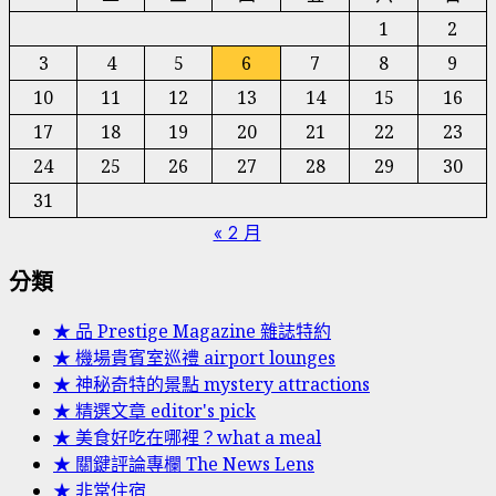
享
1
2
3
4
5
6
7
8
9
10
11
12
13
14
15
16
17
18
19
20
21
22
23
24
25
26
27
28
29
30
31
« 2 月
分類
★ 品 Prestige Magazine 雜誌特約
★ 機場貴賓室巡禮 airport lounges
★ 神秘奇特的景點 mystery attractions
★ 精選文章 editor's pick
★ 美食好吃在哪裡？what a meal
★ 關鍵評論專欄 The News Lens
★ 非常住宿