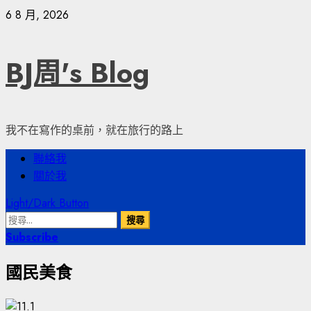
Skip
6 8 月, 2026
to
content
BJ周's Blog
我不在寫作的桌前，就在旅行的路上
Primary
聯絡我
Menu
關於我
Light/Dark Button
搜
尋
Subscribe
關
國民美食
鍵
字: