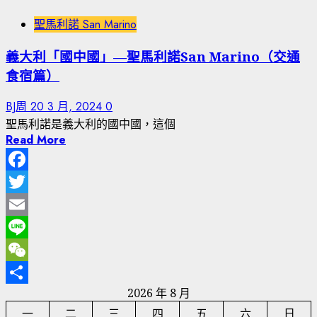
聖馬利諾 San Marino
義大利「國中國」—聖馬利諾San Marino（交通
食宿篇）
BJ周
20 3 月, 2024
0
聖馬利諾是義大利的國中國，這個
Read More
Facebook
Twitter
Email
Line
WeChat
2026 年 8 月
分
一
二
三
四
五
六
日