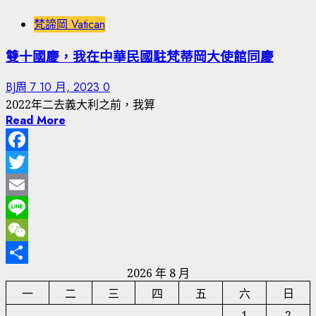
梵諦岡 Vatican
雙十國慶，我在中華民國駐梵蒂岡大使館同慶
BJ周
7 10 月, 2023
0
2022年二去義大利之前，我算
Read More
Facebook
Twitter
Email
Line
WeChat
2026 年 8 月
分
一
二
三
四
五
六
日
享
1
2