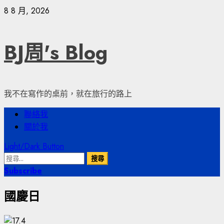
Skip
8 8 月, 2026
to
content
BJ周's Blog
我不在寫作的桌前，就在旅行的路上
Primary
聯絡我
Menu
關於我
Light/Dark Button
搜
尋
Subscribe
關
國慶日
鍵
字: