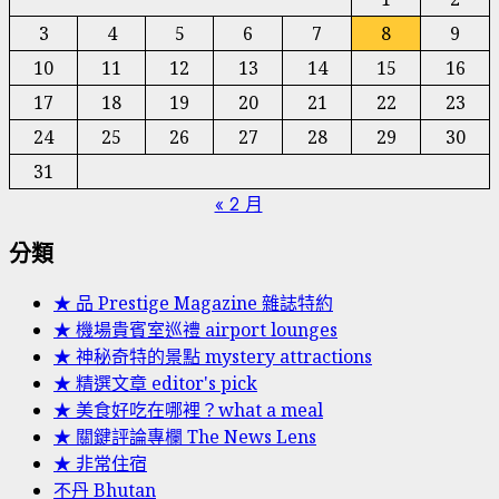
3
4
5
6
7
8
9
10
11
12
13
14
15
16
17
18
19
20
21
22
23
24
25
26
27
28
29
30
31
« 2 月
分類
★ 品 Prestige Magazine 雜誌特約
★ 機場貴賓室巡禮 airport lounges
★ 神秘奇特的景點 mystery attractions
★ 精選文章 editor's pick
★ 美食好吃在哪裡？what a meal
★ 關鍵評論專欄 The News Lens
★ 非常住宿
不丹 Bhutan