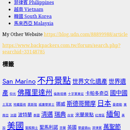
菲律賓 Philippines
越南 Vietnam
韓國 South Korea
馬來西亞 Malaysia
My Other Website
https://blog.udn.com/88899988/article
https://www.backpackers.com.tw/forum/search.php?
searchid=33148785
標籤
不丹景點
San Marino
世界文化遺產
世界遺
佛羅里達州
產
國中國
卡帕多奇亞
仰光
倫敦塔橋
十字軍東征
日本
斯德哥爾摩
挪威
土耳其
地鐵藝術
奧斯陸
威廉華萊士
曼德勒
東
緬甸
清邁
瑞典
波特蘭
米蘭景點
南亞
法國
泰國
白宮
紅燈區
美
美國
萬聖節
聖馬利諾
英國
加
聖殿騎士
芬蘭
華盛頓dc
菲律賓