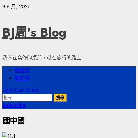
Skip
8 8 月, 2026
to
content
BJ周's Blog
我不在寫作的桌前，就在旅行的路上
Primary
聯絡我
Menu
關於我
Light/Dark Button
搜
尋
Subscribe
關
國中國
鍵
字: