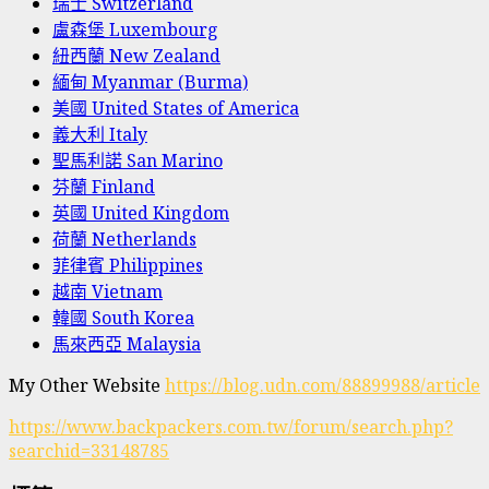
瑞士 Switzerland
盧森堡 Luxembourg
紐西蘭 New Zealand
緬甸 Myanmar (Burma)
美國 United States of America
義大利 Italy
聖馬利諾 San Marino
芬蘭 Finland
英國 United Kingdom
荷蘭 Netherlands
菲律賓 Philippines
越南 Vietnam
韓國 South Korea
馬來西亞 Malaysia
My Other Website
https://blog.udn.com/88899988/article
https://www.backpackers.com.tw/forum/search.php?
searchid=33148785