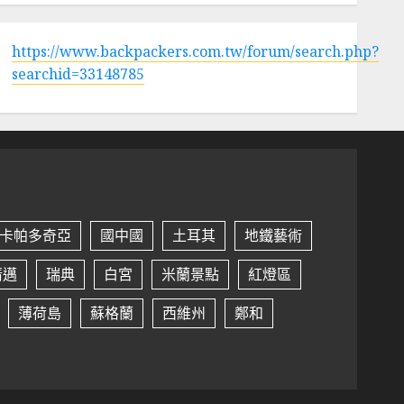
https://www.backpackers.com.tw/forum/search.php?
searchid=33148785
卡帕多奇亞
國中國
土耳其
地鐵藝術
清邁
瑞典
白宮
米蘭景點
紅燈區
薄荷島
蘇格蘭
西維州
鄭和