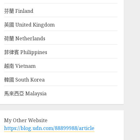
芬蘭 Finland
英國 United Kingdom
荷蘭 Netherlands
菲律賓 Philippines
越南 Vietnam
韓國 South Korea
馬來西亞 Malaysia
My Other Website
https://blog.udn.com/88899988/article