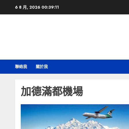
Skip
6 8 月, 2026
00:39:11
to
content
聯絡我
關於我
加德滿都機場