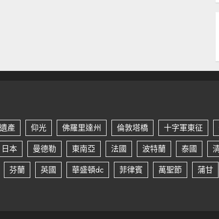
遺產
仰光
佛羅里達州
倫敦塔橋
十字軍東征
日本
曼德勒
東南亞
法國
波特蘭
泰國
芬蘭
英國
華盛頓dc
菲律賓
萬聖節
蒲甘