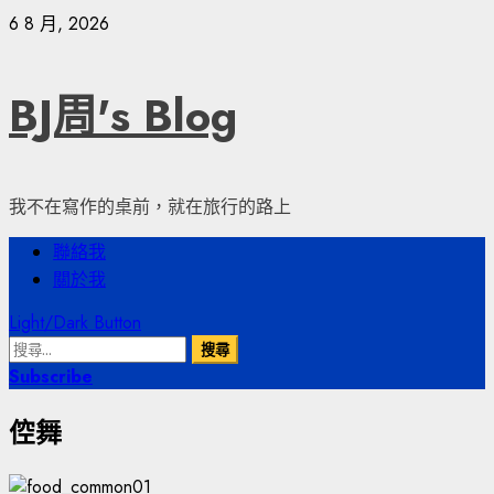
Skip
6 8 月, 2026
to
content
BJ周's Blog
我不在寫作的桌前，就在旅行的路上
Primary
聯絡我
Menu
關於我
Light/Dark Button
搜
尋
Subscribe
關
倥舞
鍵
字: