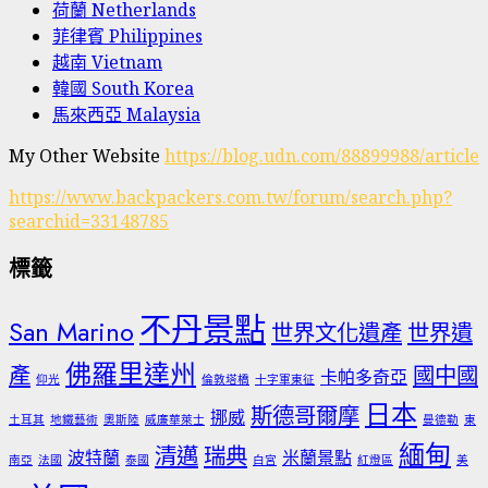
荷蘭 Netherlands
菲律賓 Philippines
越南 Vietnam
韓國 South Korea
馬來西亞 Malaysia
My Other Website
https://blog.udn.com/88899988/article
https://www.backpackers.com.tw/forum/search.php?
searchid=33148785
標籤
不丹景點
San Marino
世界文化遺產
世界遺
佛羅里達州
產
國中國
卡帕多奇亞
仰光
倫敦塔橋
十字軍東征
日本
斯德哥爾摩
挪威
土耳其
地鐵藝術
奧斯陸
威廉華萊士
曼德勒
東
緬甸
清邁
瑞典
波特蘭
米蘭景點
南亞
法國
泰國
白宮
紅燈區
美