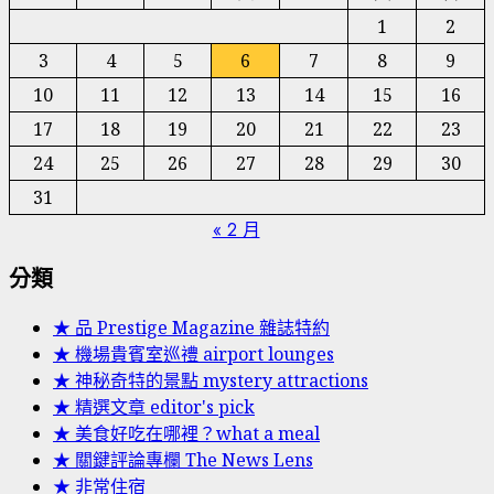
1
2
3
4
5
6
7
8
9
10
11
12
13
14
15
16
17
18
19
20
21
22
23
24
25
26
27
28
29
30
31
« 2 月
分類
★ 品 Prestige Magazine 雜誌特約
★ 機場貴賓室巡禮 airport lounges
★ 神秘奇特的景點 mystery attractions
★ 精選文章 editor's pick
★ 美食好吃在哪裡？what a meal
★ 關鍵評論專欄 The News Lens
★ 非常住宿