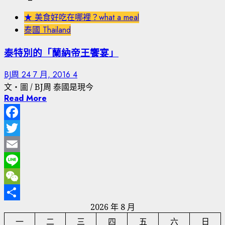
★ 美食好吃在哪裡？what a meal
泰國 Thailand
泰特別的「蘭納帝王饗宴」
BJ周
24 7 月, 2016
4
文‧圖 / BJ周 泰國是現今
Read More
Facebook
Twitter
Email
Line
WeChat
2026 年 8 月
分
一
二
三
四
五
六
日
享