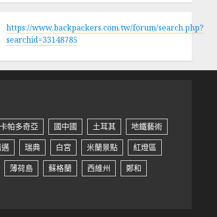
https://www.backpackers.com.tw/forum/search.php?
searchid=33148785
卡帕多奇亞
國中國
土耳其
地鐵藝術
清邁
瑞典
白宮
米蘭景點
紅燈區
薄荷島
蘇格蘭
西維州
鄭和