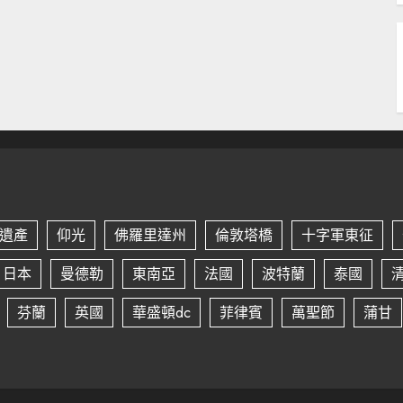
遺產
仰光
佛羅里達州
倫敦塔橋
十字軍東征
日本
曼德勒
東南亞
法國
波特蘭
泰國
芬蘭
英國
華盛頓dc
菲律賓
萬聖節
蒲甘