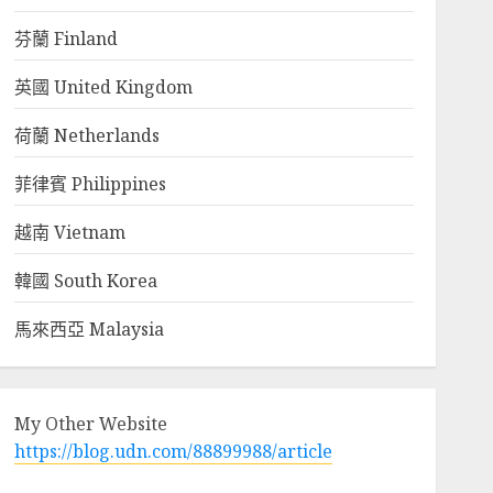
芬蘭 Finland
英國 United Kingdom
荷蘭 Netherlands
菲律賓 Philippines
越南 Vietnam
韓國 South Korea
馬來西亞 Malaysia
My Other Website
https://blog.udn.com/88899988/article