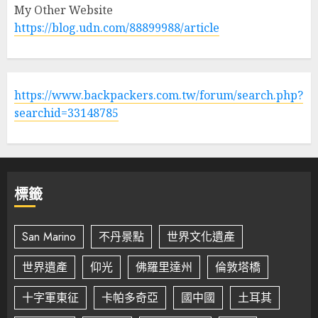
My Other Website
https://blog.udn.com/88899988/article
https://www.backpackers.com.tw/forum/search.php?
searchid=33148785
標籤
San Marino
不丹景點
世界文化遺產
世界遺產
仰光
佛羅里達州
倫敦塔橋
十字軍東征
卡帕多奇亞
國中國
土耳其