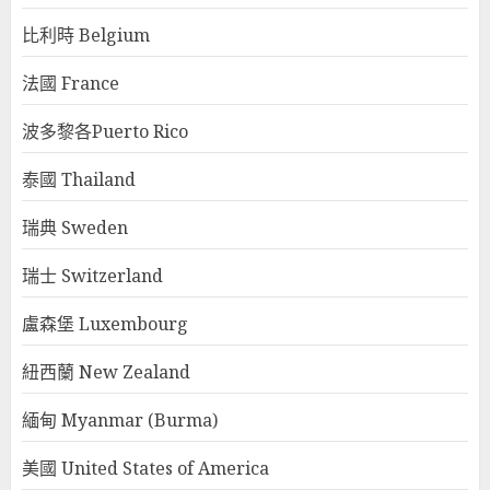
比利時 Belgium
法國 France
波多黎各Puerto Rico
泰國 Thailand
瑞典 Sweden
瑞士 Switzerland
盧森堡 Luxembourg
紐西蘭 New Zealand
緬甸 Myanmar (Burma)
美國 United States of America