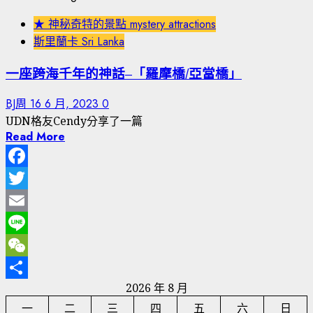
★ 神秘奇特的景點 mystery attractions
斯里蘭卡 Sri Lanka
一座跨海千年的神話–「羅摩橋/亞當橋」
BJ周
16 6 月, 2023
0
UDN格友Cendy分享了一篇
Read More
Facebook
Twitter
Email
Line
WeChat
2026 年 8 月
分
一
二
三
四
五
六
日
享