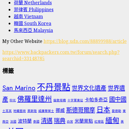
荷蘭 Netherlands
菲律賓 Philippines
越南 Vietnam
韓國 South Korea
馬來西亞 Malaysia
My Other Website
https://blog.udn.com/88899988/article
https://www.backpackers.com.tw/forum/search.php?
searchid=33148785
標籤
不丹景點
San Marino
世界文化遺產
世界遺
佛羅里達州
產
國中國
卡帕多奇亞
仰光
倫敦塔橋
十字軍東征
日本
斯德哥爾摩
挪威
土耳其
地鐵藝術
奧斯陸
威廉華萊士
曼德勒
東
緬甸
清邁
瑞典
波特蘭
米蘭景點
南亞
法國
泰國
白宮
紅燈區
美