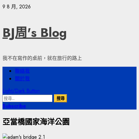
Skip
9 8 月, 2026
to
content
BJ周's Blog
我不在寫作的桌前，就在旅行的路上
Primary
聯絡我
Menu
關於我
Light/Dark Button
搜
尋
Subscribe
關
亞當橋國家海洋公園
鍵
字: