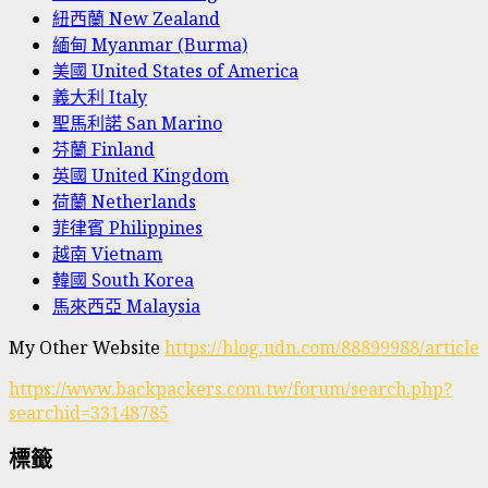
紐西蘭 New Zealand
緬甸 Myanmar (Burma)
美國 United States of America
義大利 Italy
聖馬利諾 San Marino
芬蘭 Finland
英國 United Kingdom
荷蘭 Netherlands
菲律賓 Philippines
越南 Vietnam
韓國 South Korea
馬來西亞 Malaysia
My Other Website
https://blog.udn.com/88899988/article
https://www.backpackers.com.tw/forum/search.php?
searchid=33148785
標籤