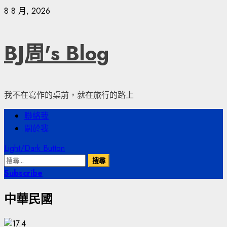
Skip
8 8 月, 2026
to
content
BJ周's Blog
我不在寫作的桌前，就在旅行的路上
Primary
聯絡我
Menu
關於我
Light/Dark Button
搜
尋
Subscribe
關
中華民國
鍵
字: