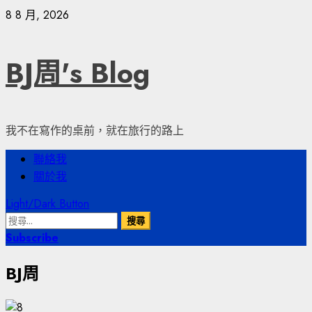
Skip
8 8 月, 2026
to
content
BJ周's Blog
我不在寫作的桌前，就在旅行的路上
Primary
聯絡我
Menu
關於我
Light/Dark Button
搜
尋
Subscribe
關
BJ周
鍵
字: