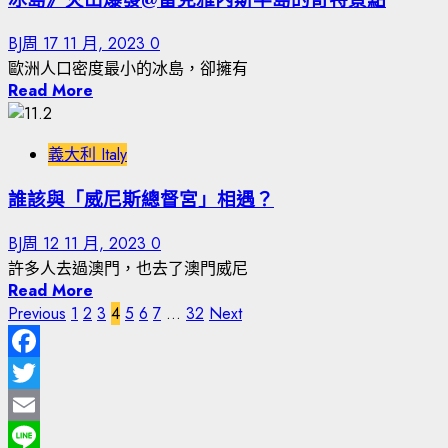
BJ周
17 11 月, 2023
0
歐洲人口密度最小的冰島，卻擁有
Read More
義大利 Italy
誰該與「威尼斯總督宮」相遇？
BJ周
12 11 月, 2023
0
許多人去過澳門，也去了澳門威尼
Read More
Previous
1
2
3
4
5
6
7
...
32
Next
文
章
Facebook
分
Twitter
頁
Email