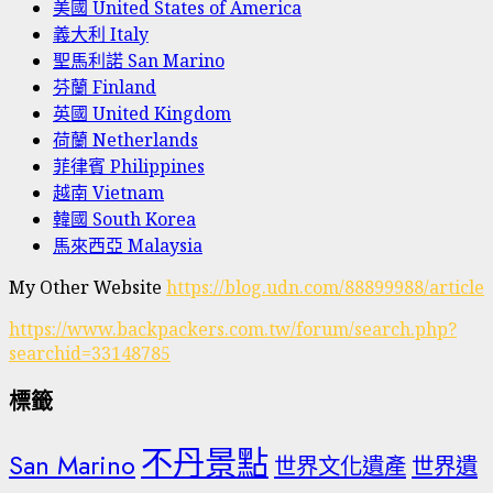
美國 United States of America
義大利 Italy
聖馬利諾 San Marino
芬蘭 Finland
英國 United Kingdom
荷蘭 Netherlands
菲律賓 Philippines
越南 Vietnam
韓國 South Korea
馬來西亞 Malaysia
My Other Website
https://blog.udn.com/88899988/article
https://www.backpackers.com.tw/forum/search.php?
searchid=33148785
標籤
不丹景點
San Marino
世界文化遺產
世界遺